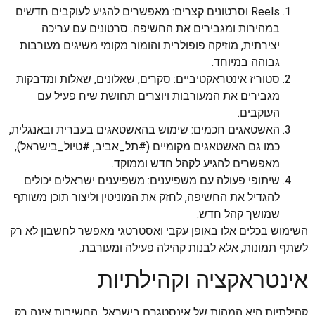
Reels וסרטונים קצרים: מאפשרים להגיע לעוקבים חדשים
במהירות ומגבירים את החשיפה. סרטונים עם עריכה
יצירתית, מוזיקה פופולרית והומור מקומי משיגים מעורבות
גבוהה במיוחד.
סטוריז אינטראקטיביים: סקרים, שאלונים, שאלות ומדבקות
מגבירים את המעורבות ויוצרים תחושת שיח פעיל עם
העוקבים.
האשטאגים חכמים: שימוש בהאשטאגים בעברית ובאנגלית,
כמו גם האשטאגים מקומיים (#תל_אביב, #טיול_בישראל),
מאפשרים להגיע לקהל חדש וממוקד.
שיתופי פעולה עם משפיענים: משפיענים ישראלים יכולים
להגדיל את החשיפה, לחזק את המוניטין וליצור תוכן משותף
שמושך קהל חדש.
השימוש בכלים אלו באופן עקבי ואסטרטגי מאפשר לחשבון לא רק
לשתף תמונות, אלא לבנות קהילה פעילה ומעורבת.
אינטראקציה וקהילתיות
קהילתיות היא המהות של אינסטגרם בישראל. החשיבות אינה רק