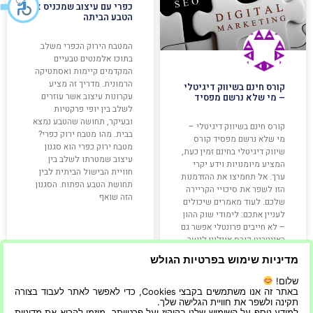
כפרי עם עיצוב שמכניס את
הטבע הביתה
המטבח הירוק הכפרי משלב
בתוכו אלמנטים טבעיים
המקדמים קיימות ואסתטיקה
הרמונית. מדריך זה מציע
קורס חינם בשיווק דיגיטלי
עקרונות עיצוב אשר עוזרים
– מי שלא נרשם מפסיד
לשלב בין יופי פרקטיות
ובעיקר, תחושה שהטבע נמצא
קורס חינם בשיווק דיגיטלי –
בבית. מהו מטבח ירוק כפרי?
מי שלא נרשם מפסיד קורס
מטבח ירוק כפרי הוא סגנון
שיווק דיגיטלי בחינם זמין כעת,
עיצוב שמטרתו לשלב בין
המציע מיומנויות וידע יקרי
חוויית הבישול הביתית לבין
ערך. אל תחמיצו את ההזדמנות
תחושת הטבע הפתוח. הסגנון
הזו לשפר את סיכויי הקריירה
הזה שואף
שלכם. לעוד מאמרים שיכולים
לעניין אתכם: לימודי שוק ההון
– לא חייבים פרונטלי אפשר גם
באינטרנט קורס אונליין לנוער
– בשלל
מדיניות שימוש בפרטיות הגולש
שלום!
קרא עוד »
קרא עוד »
באתר זה אנו משתמשים בקבצי Cookies, כדי לאפשר לאתר לעבוד בצורה
תקינה ולשפר את חוויית הגלישה שלך.
למידע נוסף על השימוש שלנו בקוקיז ועל פרטיותך, מוזמן לקרוא את מדיניות