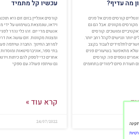
ן מה עדיף?
עכשיו קל מתמיד
נטליים קורסים פנים אל פנים
קורסים אונליין בזום זום היא תוכנ
 מקורסים מקוונים. אבל הם גם
וידאו, שנמצאת בשימוש על ידי מיל
אקטיביים ומושכים. קורסים
אנשים מדי יום. זהו כלי נהדר לפגי
ים יותר ונגישים לקהל רחב יותר.
ומצגות מקוונות. זום עושה את דרכ
שרים לתלמידים לעבוד בקצב
למרחב החינוך. החברה שיתפה פעו
שלא מתאפשר בשיעורים פנים
בתי ספר, אוניברסיטאות ומוסדות ח
אמרים נוספים פה: קורסים
אחרים כדי לספק להם כיתות וירטו
עם תעודת סיום לימודים בתחומים
גם שיתפו פעולה עם ספקי
ד »
קרא עוד »
24/07/2022
2
ורה תקינה
טיות