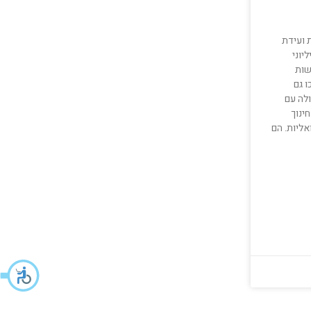
ת ועידת
יוני
שות
ו גם
לה עם
ינוך
אליות. הם