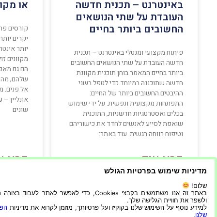
באינטרנט – תכנית חדשה
או מקוו
העובדת על שתי הנושאים
החשובים ביותר בחיים
קורסים פרו
יקרים יותר
יותר אינטר
פיתוח מקצועי ומנטלי באינטרנט – תכנית
מקוונים זול
חדשה העובדת על שתי הנושאים החשובים
הם גם מאפ
ביותר בחיים המאמר בוחן תוכנית מקוונת
שלהם, מה 
חדשה שתוכננה במיוחד כדי לטפל בשני
אל פנים. מ
ההיבטים החשובים ביותר של החיים:
אונליין – 
התפתחות מקצועית ונפשית. על ידי שימוש
שונים
בכלים ואסטרטגיות חדשניות, התוכנית
שואפת לסייע לאנשים לחדד את כישוריהם
וטיפוח רווחה רגשית. עוד באתר:
קרא עוד »
קרא עו
מדיניות שימוש בפרטיות הגולש
שלום!
4/07/2022
21/06/2023
באתר זה אנו משתמשים בקבצי Cookies, כדי לאפשר לאתר לעבוד בצ
ולשפר את חוויית הגלישה שלך.
למידע נוסף על השימוש שלנו בקוקיז ועל פרטיותך, מוזמן לקרוא את מדיניות
הפר
שלנו
.