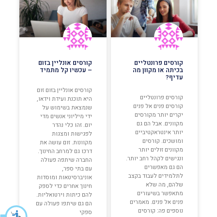
קורסים פרונטליים
קורסים אונליין בזום
בכיתה או מקוון מה
– עכשיו קל מתמיד
עדיף?
קורסים אונליין בזום זום
קורסים פרונטליים
היא תוכנת ועידת וידאו,
קורסים פנים אל פנים
שנמצאת בשימוש על
יקרים יותר מקורסים
ידי מיליוני אנשים מדי
מקוונים. אבל הם גם
יום. זהו כלי נהדר
יותר אינטראקטיביים
לפגישות ומצגות
ומושכים. קורסים
מקוונות. זום עושה את
מקוונים זולים יותר
דרכו גם למרחב החינוך.
ונגישים לקהל רחב יותר.
החברה שיתפה פעולה
הם גם מאפשרים
עם בתי ספר,
לתלמידים לעבוד בקצב
אוניברסיטאות ומוסדות
שלהם, מה שלא
חינוך אחרים כדי לספק
מתאפשר בשיעורים
להם כיתות וירטואליות.
פנים אל פנים. מאמרים
הם גם שיתפו פעולה עם
נוספים פה: קורסים
ספקי