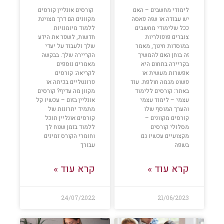
לימודי מחשבים – האם
קורסים אונליין קורסים
יש עבודה או שזה פאסה
מקוונים הם דרך מצוינת
ככל שלימודי מחשבים
ללמוד מיומנויות
צוברים פופולריות
חדשות, לשפר את הידע
במוסדות חינוך, מאמר
שלך ולעבוד על יעדי
זה בוחן האם להמשיך
הקריירה שלך. בבקשה
בקריירה בתחום היא
מאמרים נוספים
אפשרות מעשית או
לקריאה: קורסים
פשוט מגמה חולפת. עוד
פרונטליים בכיתה או
באתר: קורסים ללימוד
מקוון מה עדיף? קורסים
עצמי – לימוד עצמי
אונליין בזום – עכשיו קל
והערך המוסף שלו
מתמיד יתרונות של
קורסים מקוונים –
קורסים אונליין תוכל
מסלולי קורסים
ללמוד בזמן שנוח לך
מקצועיים עכשיו גם
וחומרי הקורס זמינים
בשפה
עבורך
קרא עוד »
קרא עוד »
24/07/2022
21/06/2023