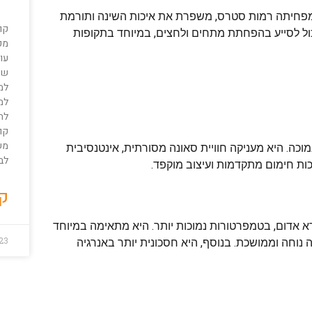
 מפחיתה רמות סטרס, משפרת את איכות השינה ותורמת
קו
יכול לסייע בהפחתת מתחים ולחצים, במיוחד בתקופות
מק
עו
שק
למ
למ
לה
קור
מש
וכה. היא מעניקה חוויית סאונה מסורתית, אינטנסיבית
לב
כות חימום מתקדמות ועיצוב מוקפד.
קר
 אדום, בטמפרטורות נמוכות יותר. היא מתאימה במיוחד
23
נוחה וממושכת. בנוסף, היא חסכונית יותר באנרגיה