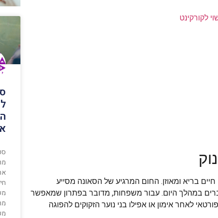
י לקורקינט
סט
לי
הי
את
סט
וק
מר
את
ים בריא ומאוזן. החום המרגיע של הסאונה מסייע
חינ
מש
רים במהלך היום. עבור משפחות, מדובר בפתרון שמאפשר
מר
רטאי לאחר אימון או אפילו בני נוער הזקוקים להפוגה
מע