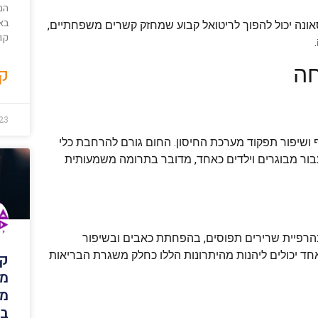
המ
באת
אונה יכול להפוך לריטואל קבוע שמחזק קשרים משפחתיים,
קו
חה
קר
23
 ושיפור תפקוד מערכת החיסון. החום גורם להרחבת כלי
בור מבוגרים וילדים כאחד, מדובר בתרומה משמעותית
רפיית שרירים תפוסים, בהפחתת כאבים ובשיפור
חד יכולים ליהנות מהיתרונות הללו כחלק משגרת הבריאות
קו
מס
מק
בש