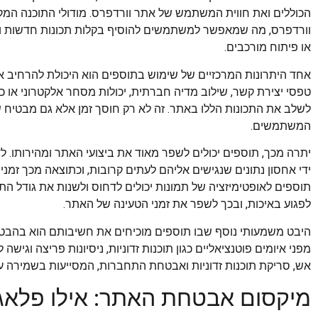
הכוללים ואת חווית המשתמש של אתר וורדפרס. מודולי התוכנה ה
וורדפרס, מה שמאפשר למשתמשים להוסיף בקלות תכונות חדשות ול
או פיתוח מורכבים.
אחד היתרונות המרכזיים של שימוש בתוספים הוא היכולת להרחיב את
טפסי יצירת קשר, שילוב מדיה חברתית, יכולות מסחר אלקטרוני או כ
לשלב את התכונות הללו באתר. זה לא רק חוסך זמן אלא גם מבטיח 
המשתמשים.
יתרה מכך, תוספים יכולים לשפר מאוד את ביצועי האתר ומהירותו. לדו
ידי אחסון נתונים שנגישים אליהם לעתים קרובות, וכתוצאה מכך זמני
תוספים לאופטימיזציה של תמונות יכולים לדחוס ולשנות את גודל התמ
לפגוע באיכות, ובכך לשפר את זמני הטעינה של האתר.
היבט משמעותי נוסף שבו תוספים מוכיחים את חשיבותם הוא בהבט
מפני איומים פוטנציאליים כגון תוכנות זדוניות, ניסיונות פריצה וגי
אש, סריקת תוכנות זדוניות ואבטחת התחברות, המסייעות בשמירה על
מיקסום אבטחת האתר: אילו פלאגי