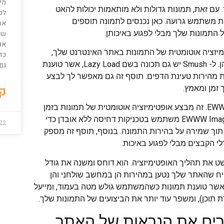
מיל
ם זאת, תמונות גדולות ולא מותאמות יכולות להאט
לפג
ת משתמש גרועה. כאן נכנסים לתמונה תוספים
את
 התמונות שלך מבלי לפגוע באיכותן.
שי
או
 Smush. זה דוחס ומבצע אופטימיזציה אוטומטית של התמונות באתר האינטרנט שלך,
כדי
ומקטין את גודל הקובץ שלהן מבלי להקריב את האיכות החזותית שלהן. ל- Smush יש גם תכונה בשם Lazy Load, אשר טוענת
גם
 מהירות טעינת הדפים. תוסף זה גם מאפשר לך לבצע
קר
 זמן ומאמץ.
תוסף יעיל נוסף לאופטימיזציה של תמונות הוא EWWW Image Optimizer. זה מבצע אופטימיזציה אוטומטית של תמונות בזמן
שאתה מעלה אותן לספריית המדיה של וורדפרס שלך. EWWW Image Optimizer משתמש בטכניקות דחיסה ללא אובדן כדי
22
תוך שמירה על בהירות התמונה. בנוסף, תוסף זה מספק
 המפשט את תהליך האופטימיזציה. הוא דוחס ומשנה את גודל
 שהאתר שלך נטען במהירות הן במחשב שולחני והן
שירים ניידים. Optimole מציעה גם תכונה הנקראת Lazy Load, אשר טוענת תמונות כשהמשתמש גולש מטה בעמוד, ומייעל
רים את הנראות של האתר