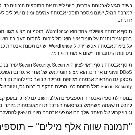
כשזה מגיע לאבטחת אתרים, חיוני ליישם את התוספים הנכונים כדי ל
למרבה המזל, ישנם מספר תוספי אבטחה אמינים זמינים שיכולים לעז
זדוניות.
תוסף אבטחה פופולרי אחד הוא rdfence
בזמן אמת והגנה על חומת אש. הוא יכול לזהות ולחסום תעבורה חשו
על בעיות אבטחה אפשריות. ל-rdfence
ניסיונות התחברות ויישום אימות דו-גורמי.
תוסף אבטחה נוסף רא
DDoS ואיומים אחרים. הוא מציע חומת אש של אתר אינטרנט הפו
מספק גם התראות אבטחה מקיפות וסריקה קבועה כדי לזהות נקודות תו
Sucuri Security כולל תכונות כמו מניעת התקפות בכוח גס, ניטור שלמות הקבצים וניטור רשימה שחורה.
בנוסף לתוספי האבטחה הספציפיים הללו, חשוב גם לעדכן באופן קבו
להבטיח שאתה משתמש בגרסאות העדכניות והמאובטחות ביותר. ב
וגיבוי קבוע של האתר שלך הם אמצעי אבטחה חיוניים שאין להתעלם
"תמונה שווה אלף מילים" – תוספי