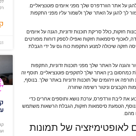
לקו
הגן על אתר הוורדפרס שלך מפני איומים פוטנציאליים.
רק
ור לך להגן על האתר שלך ולשמור עליו מפני התקפות
קר
Wo. תוסף זה מציע מגוון תכונות חזקות, כולל סריקת תוכנות זדוניות, הגנה על איומים
דה, לאכוף סיסמאות חזקות ואפילו לספק דוחות מפורטים
025
Wo יש גם תכונת אבטחת כניסה חזקה שיכולה למנוע התקפות כוח גס על ידי הגבלת
וי לציון הוא Sucuri Security. Sucuri עוזר בניטור והגנה על האתר שלך מפני תוכנות זדוניות, התקפות
עלת כמחסום בין האתר שלך לתוקפים פוטנציאליים. תוסף זה
רפה או זיהומים של תוכנות זדוניות באתר שלך. בנוסף,
ע את ליבת וורדפרס, ערכת נושא ותוספים אחרים כדי
קו
נוסף, הטמעת סיסמאות חזקות, הגבלת הרשאות משתמש
עכ
 מהם.
קור
ם לאופטימיזציה של תמונות
וע