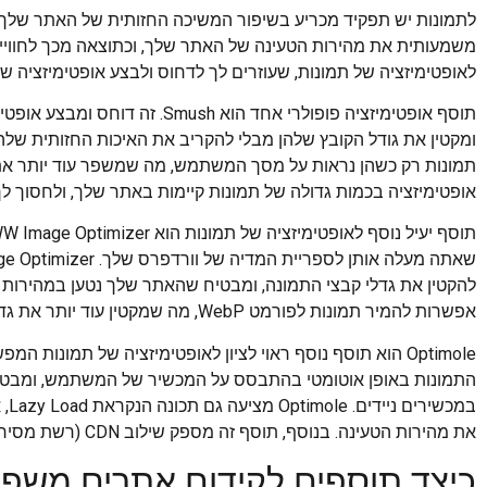
לתמונות יש תפקיד מכריע בשיפור המשיכה החזותית של האתר שלך. ע
משמעותית את מהירות הטעינה של האתר שלך, וכתוצאה מכך לחוויי
לאופטימיזציה של תמונות, שעוזרים לך לדחוס ולבצע אופטימיזציה של
תוסף אופטימיזציה פופולרי אחד הוא
תמונות רק כשהן נראות על מסך המשתמש, מה שמשפר עוד יותר את
אופטימיזציה בכמות גדולה של תמונות קיימות באתר שלך, ולחסוך לך
להקטין את גדלי קבצי התמונה, ומבטיח שהאתר שלך נטען במהירות 
אפשרות להמיר תמונות לפורמט WebP, מה שמקטין עוד יותר את גדלי הקבצים מבלי לפגוע באיכות.
Optimole הוא תוסף נוסף ראוי לציון לאופטימיזציה של תמונות
התמונות באופן אוטומטי בהתבסס על המכשיר של המשתמש, ומבטיח
במכ
את מהירות הטעינה. בנוסף, תוסף זה מספק שילוב CDN (רשת מסירת תוכן), ומשפר עוד יותר את הביצועים של התמונות שלך.
כיצד תוספים לקידום אתרים משפ