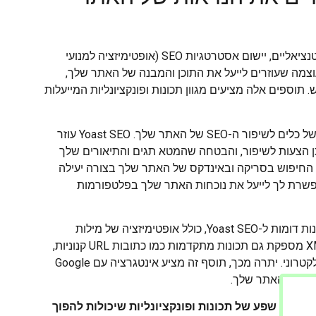
על מנת שהאתר שלך יהיה קל לגילוי על ידי מנועי חיפוש ומבקרים פוטנציאליים, יישום אסטרטגיות SEO (אופטימיזציה למנועי
עוצמה שעוזרים לייעל את התוכן והמבנה של האתר שלך,
וספים אלה מציעים מגוון תכונות ופונקציונליות המייעלות
תוסף SEO פופולרי אחד הוא Yoast SEO. הוא מספק חבילה מקיפה של כלים לשיפור ה-SEO של האתר שלך. Yoast SEO עוזר
תן הצעות לשיפור, והבטחה שהמטא תגים והתיאורים שלך
יצר מפות אתר XML, המסייעות למנועי החיפוש בסריקה ובאינדקס של האתר שלך בצורה יעילה
 חברתית, המאפשרת לך לייעל את נוכחות האתר שלך בפלטפורמות
תוסף SEO בולט נוסף הוא All in One SEO Pack. תוסף זה מציע תכונות דומות ל-Yoast SEO, כולל אופטימיזציה של מילות
מפתח, ניהול מטא תגים ויצירת מפת אתר XML. All in One SEO Pack מספקת גם תכונות מתקדמות כמו כתובות URL קנוניות,
המונעות בעיות תוכן כפולות, ושילוב API מובנה עבור אתרי מסחר אלקטרוני. יתרה מכך, תוסף זה מציע אינטגרציה עם Google
ציעים שפע של תכונות ופונקציונליות שיכולות להפוך