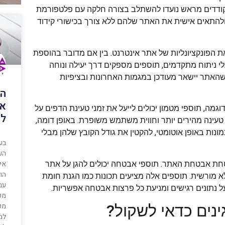
מקודדים מראש נועדו להשתלב בצורה חלקה עם פלטפורמת
התאים אישית את האתר שלהם ללא צורך בכישורי קידוד
 הפונקציונליות של אתר אינטרנט. בין אם מדובר בהוספת
לי ניתוח מתקדמים, תוספים מספקים דרך יעילה ונוחה
שהאתר יישאר מעודכן במגמות האחרונות ובציפיות
הצ
את
גמה, תוספי מטמון יכולים לייעל את זמני טעינת הדפים על
לה
 טעינה מהירים יותר וחווית משתמש משופרת. באופן דומה,
ונות באופן אוטומטי, להקטין את גודל הקובץ שלהן מבלי
בע
הע
אינ
חת אבטחת האתר. תוספי אבטחה יכולים להגן על אתר
הו
שה לא מורשית. תוספים אלה מציעים תכונות כמו הגנת חומת
עב
 נתונים רגישים ומניעת כל פרצות אבטחה אפשריות.
מק
מכי
נים כדאי לשקול?
למ